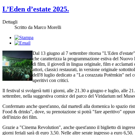
L’Eden d’estate 2025.
Dettagli
Scritto da Marco Morelli
Dal 13 giugno al 7 settembre ritorna "L'Eden d'estate",
che caratterizza la programmazione estiva del Nuovo E
di film, il giovedì in lingua originale, film e acclamati d
attori, classici restaurati, in versione originale sottotito
dell'8 luglio dedicato a "La corazzata Potëmkin" nel c
aperitivi con critici.
Il festival si svolgerà tutti i giorni, alle 21.30 a giugno e luglio, alle 2
settembre, nella suggestiva cornice del parco del Viridarium nel Muse
Confermato anche quest'anno, dal martedì alla domenica lo spazio ris
Food & drinks", dove, su prenotazione si potrà "fare aperitivo" oppur
dell'inizio dei film.
Grazie a "Cinema Revolution", anche quest'anno il biglietto di ingresso
giorni feriali sarà di euro 3,50. Nelle altre serate ingresso a euro 6,50.