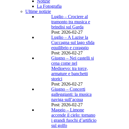
Notizie
La Fotografia
Ultime notizie
Luglio – Crociere al
tramonto tra musica e
brindisi sul Garda
Post: 2026-02-27
Luglio – A Lazise la
Cuccagna sul lago sfida
equilibrio e coraggio
Post: 2026-02-27
Giugno – Nei castelli si
cena come nel
Medioevo: tra torce,
armature e banchetti
storici
Post: 2026-02-27
Giugno – Concerti
galleggianti: la musica
naviga sull’acqua
Post: 2026-02-27
Maggio – Limone
accende il cielo: tornano
i grandi fuochi d’artificio
sul golfo