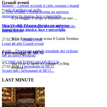
Grandi eventi
Maggio – Limone accende il cielo: tornano i grandi
fuochi d’artificio sul golfo
Il 24 maggio il borgo si illumina con uno ...
Viva Vivaldi: l’Arena diventa un universo
Maggio – Sul Monte Baldo si corre tra le nuvole:
immersivo tra musica, luce e meraviglia
trail da brividi
Il 2 e 3 maggio va in scena il Garda Trentino
27.02.2026
|
Grandi eventi
...
Leggi gli altri Grandi eventi
Aprile – Desenzano capitale mondiale del ciclismo
I personaggi di MCG
per un intero weekend
Dal 10 al 12 aprile il Colnago Cycling
27.02.2026
|
I personaggi di MCG
Festival ...
Scopri tutti i personaggi di MCG...
LAST MINUTE