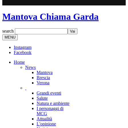
Mantova Chiama Garda
search
MENU
Instagram
Facebook
Home
News
Mantova
Brescia
Verona
Grandi eventi
Salute
Natura e ambiente
I personaggi di
MCG
Attualità
L'opinione