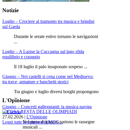
Notizie
Luglio – Crociere al tramonto tra musica e brindisi
sul Garda
Durante le serate estive tornano le navigazioni
...
Luglio – A Lazise la Cuccagna sul lago sfida
equilibrio e coraggio
Il 18 luglio il palo insaponato sospeso ...
Giugno – Nei castelli si cena come nel Medioevo:
tra torce, armature e banchetti storici
Tra giugno e luglio diversi borghi propongono
...
L'Opinione
Giugno – Concerti galleggianti: la musica naviga
sull’acqua
27.02.2026
|
L'Opinione
Nel mese di giugno partono le rassegne
Leggi tutte le opinioni di MCG...
musicali ...