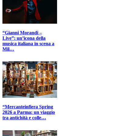
“Gianni Morandi –
Live”: un’icona della
musica italiana in scena a
Mil…
“Mercanteinfiera Spring
2026 a Parma: un viaggio
tra antichità e colle…