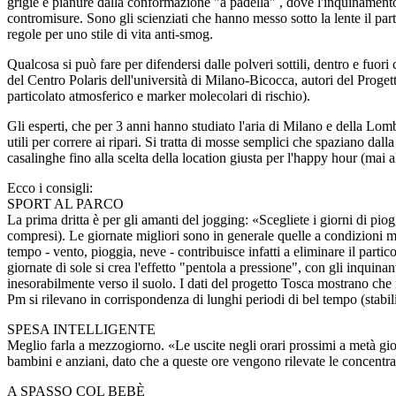
grigie e pianure dalla conformazione "a padella" , dove l'inquinamento
contromisure. Sono gli scienziati che hanno messo sotto la lente il part
regole per uno stile di vita anti-smog.
Qualcosa si può fare per difendersi dalle polveri sottili, dentro e fuori 
del Centro Polaris dell'università di Milano-Bicocca, autori del Proget
particolato atmosferico e marker molecolari di rischio).
Gli esperti, che per 3 anni hanno studiato l'aria di Milano e della Lo
utili per correre ai ripari. Si tratta di mosse semplici che spaziano dall
casalinghe fino alla scelta della location giusta per l'happy hour (mai al
Ecco i consigli:
SPORT AL PARCO
La prima dritta è per gli amanti del jogging: «Scegliete i giorni di piogg
compresi). Le giornate migliori sono in generale quelle a condizioni m
tempo - vento, pioggia, neve - contribuisce infatti a eliminare il partic
giornate di sole si crea l'effetto "pentola a pressione", con gli inquina
inesorabilmente verso il suolo. I dati del progetto Tosca mostrano che in
Pm si rilevano in corrispondenza di lunghi periodi di bel tempo (stabil
SPESA INTELLIGENTE
Meglio farla a mezzogiorno. «Le uscite negli orari prossimi a metà gio
bambini e anziani, dato che a queste ore vengono rilevate le concentra
A SPASSO COL BEBÈ