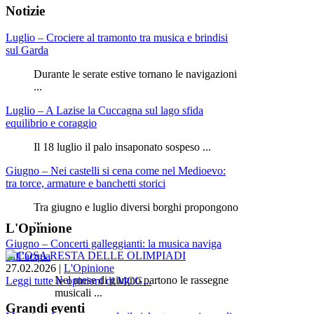
Notizie
Luglio – Crociere al tramonto tra musica e brindisi
sul Garda
Durante le serate estive tornano le navigazioni
...
Luglio – A Lazise la Cuccagna sul lago sfida
equilibrio e coraggio
Il 18 luglio il palo insaponato sospeso ...
Giugno – Nei castelli si cena come nel Medioevo:
tra torce, armature e banchetti storici
Tra giugno e luglio diversi borghi propongono
...
L'Opinione
Giugno – Concerti galleggianti: la musica naviga
sull’acqua
27.02.2026
|
L'Opinione
Nel mese di giugno partono le rassegne
Leggi tutte le opinioni di MCG...
musicali ...
Grandi eventi