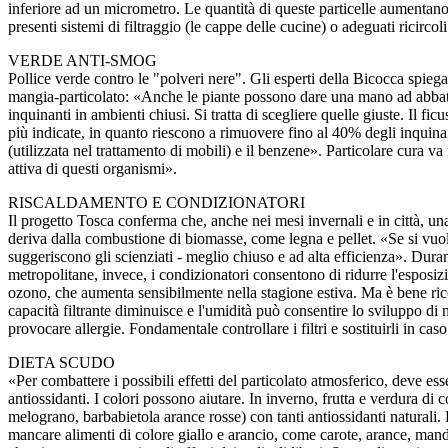
inferiore ad un micrometro. Le quantità di queste particelle aumentan
presenti sistemi di filtraggio (le cappe delle cucine) o adeguati ricircoli
VERDE ANTI-SMOG
Pollice verde contro le "polveri nere". Gli esperti della Bicocca spieg
mangia-particolato: «Anche le piante possono dare una mano ad abbatt
inquinanti in ambienti chiusi. Si tratta di scegliere quelle giuste. Il fic
più indicate, in quanto riescono a rimuovere fino al 40% degli inquina
(utilizzata nel trattamento di mobili) e il benzene». Particolare cura va r
attiva di questi organismi».
RISCALDAMENTO E CONDIZIONATORI
Il progetto Tosca conferma che, anche nei mesi invernali e in città, una
deriva dalla combustione di biomasse, come legna e pellet. «Se si vuo
suggeriscono gli scienziati - meglio chiuso e ad alta efficienza». Durant
metropolitane, invece, i condizionatori consentono di ridurre l'esposiz
ozono, che aumenta sensibilmente nella stagione estiva. Ma è bene ric
capacità filtrante diminuisce e l'umidità può consentire lo sviluppo d
provocare allergie. Fondamentale controllare i filtri e sostituirli in caso
DIETA SCUDO
«Per combattere i possibili effetti del particolato atmosferico, deve ess
antiossidanti. I colori possono aiutare. In inverno, frutta e verdura di
melograno, barbabietola arance rosse) con tanti antiossidanti naturali.
mancare alimenti di colore giallo e arancio, come carote, arance, manda