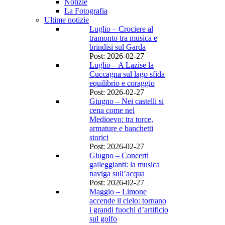
Notizie
La Fotografia
Ultime notizie
Luglio – Crociere al
tramonto tra musica e
brindisi sul Garda
Post: 2026-02-27
Luglio – A Lazise la
Cuccagna sul lago sfida
equilibrio e coraggio
Post: 2026-02-27
Giugno – Nei castelli si
cena come nel
Medioevo: tra torce,
armature e banchetti
storici
Post: 2026-02-27
Giugno – Concerti
galleggianti: la musica
naviga sull’acqua
Post: 2026-02-27
Maggio – Limone
accende il cielo: tornano
i grandi fuochi d’artificio
sul golfo