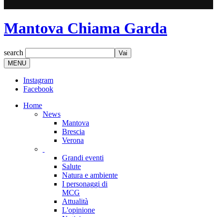
Mantova Chiama Garda
search
MENU
Instagram
Facebook
Home
News
Mantova
Brescia
Verona
Grandi eventi
Salute
Natura e ambiente
I personaggi di
MCG
Attualità
L'opinione