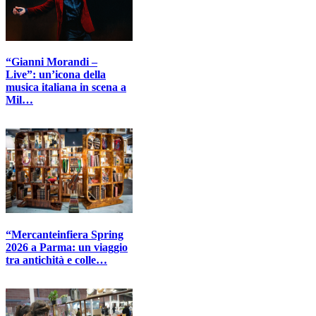
“Gianni Morandi –
Live”: un’icona della
musica italiana in scena a
Mil…
“Mercanteinfiera Spring
2026 a Parma: un viaggio
tra antichità e colle…