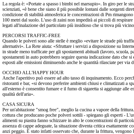
La regola è: «Portate a spasso i bimbi nel marsupio». In giro per le stra
scienziati, «è bene che siano il più possibile lontani dalle sorgenti dire
condizione di stabilità atmosferica le concentrazioni di Pm rimangono
100 metri dal suolo. L'uso di zaini non impedirà ai piccoli di respirare
legati all'inalazione del particolato più insidioso che si trova più vicin
PERCORSI TRAFFIC-FREE
Quando le polveri sono alle stelle è meglio «evitare le strade più traff
alternativi». La Rete aiuta: «Sfruttare i servizi a disposizione su Intern
in strade meno trafficate per gli spostamenti abituali (lavoro, scuola, p
spostamenti in auto potrebbero seguire questa indicazione dato che si 
esposti alle emissioni diminuendo anche le quantità rilasciate per via d
OCCHIO ALL'HAPPY HOUR
Anche l'aperitivo può essere ad alto tasso di inquinamento. Ecco perc
ristoranti e bar, «si devono preferire ambienti chiusi e climatizzati a sp
all'esterno è consentito fumare e il fumo di sigaretta si aggiunge alle
qualità dell'aria».
CASA SICURA
Per un'abitazione "smog free", meglio la cucina a vapore della frittura.
cottura che producano poche polveri sottili - spiegano gli esperti - L'uso
alimenti su piastra fanno schizzare in alto le concentrazioni di particol
assenza di cappe adeguate, la situazione diventa critica esattamente co
anzi peggio. È stato infatti osservato che, durante la frittura, vengono 